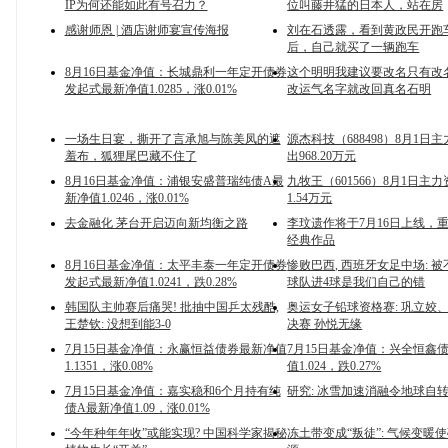
IP为何还能如此有号召力？
位叫藤井猛的日本人，站在房
感谢师恩 | 酒店谢师宴宣传海报
刘在石透露，看到黄政民开跑
后，自己就买了一辆跑车
8月16日基金净值：长城鼎利一年定开债券
这个明明我建议要改名只有改
发起式最新净值1.0285，涨0.01%
改运气名字就改回真名石明
一场生日宴，撕开了言承旭与陈美凤的遮
源杰科技（688498）8月1日
羞布，狐狸尾巴藏不住了
出968.20万元
8月16日基金净值：浦银安盛普瑞纯债A最
九牧王（601566）8月1日主
新净值1.0246，涨0.01%
1.54万元
去金融化 茅台开启迈向新均衡之路
李玟遗作将于7月16日上线，
经典作品
8月16日基金净值：太平丰泰一年定开债券
惨败巴西, 西班牙女足中场: 
发起式最新净值1.0241，跌0.28%
球队进4球是我们自己的错
韩国队主帅赛后痛哭! 批抽中国乒太残酷,
奥运女子铅球资格赛: 巩立姣
王楚钦: 没想到能3-0
决赛 孙悦无缘
7月15日基金净值：永赢恒益债券最新净值
7月15日基金净值：兴全恒鑫
1.1351，涨0.08%
值1.024，跌0.27%
7月15日基金净值：嘉实稳和6个月持有纯
研究: 冰雪加速消融令地球自
债A最新净值1.09，涨0.01%
“今年种年年收”或能实现? 中国科学家揭秘
冻土带变成“叛徒”: 气候变暖