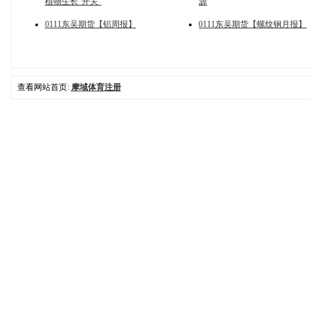
植物生长“开关”
源
0111东吴期货【铝周报】
0111东吴期货【螺纹钢月报】
查看网站首页:
摩域体育注册