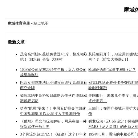
摩域体
摩域体育注册
»
站点地图
最新文章
茂名高州桂味荔枝免费送4.5斤，快来领取
从陪聊到开车，AI应用的赚钱
吧！_泗水镇_长安_大联村
弯了？【旷实大师课2.1】
1058家公司发布2024年年报，近六成公司
欧洲正迈向“军事申根时代”？
成绩单飘红
巴西女排副攻法比亚娜官宣退役 四战奥运
别克LPGA正赛外卡争夺战打
两夺金牌
轮64杆领跑
如歌续约中高协项目战略合作伙伴 教练员
美国银行：未来几个季度，澳
测试赛启动
逐步走高！
盐湖“航母”要来了！中国五矿拟参与组建
三部门：在医疗领域开展扩大
中国盐湖集团 以此间接入主盐湖股份
作
《射雕》理念与玩法解析：网易在做一种
驯龙玩法+无职业设定！探秘
很新武侠开放世界
MMO《龙之灵域》的创新之
3个月流水超过7亿！《征途》这个17年老
1954年5月，香港的中粮公司