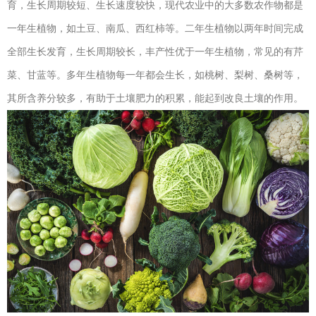
育，生长周期较短、生长速度较快，现代农业中的大多数农作物都是
一年生植物，如土豆、南瓜、西红柿等。二年生植物以两年时间完成
全部生长发育，生长周期较长，丰产性优于一年生植物，常见的有芹
菜、甘蓝等。多年生植物每一年都会生长，如桃树、梨树、桑树等，
其所含养分较多，有助于土壤肥力的积累，能起到改良土壤的作用。