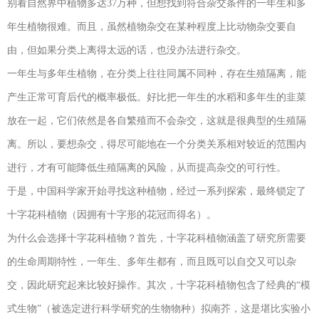
别看自然界中植物多达37万种，但想找到符合杂交条件的一年生和多
年生植物很难。而且，虽然植物杂交在某种程度上比动物杂交要自
由，但如果分类上离得太远的话，也没办法进行杂交。
一年生与多年生植物，在分类上往往同属不同种，存在生殖隔离，能
产生正常可育后代的概率极低。好比把一年生的水稻和多年生的韭菜
放在一起，它们依然是各自繁殖而不会杂交，这就是很典型的生殖隔
离。所以，要想杂交，得尽可能地在一个分类关系相对较近的范围内
进行，才有可能降低生殖隔离的风险，从而提高杂交的可行性。
于是，中国科学家开始寻找这种植物，经过一系列探索，最终锁定了
十字花科植物（因拥有十字形的花冠而得名）。
为什么会选择十字花科植物？首先，十字花科植物涵盖了研究所需要
的生命周期特性，一年生、多年生都有，而且既可以自交又可以杂
交，因此研究起来比较好操作。其次，十字花科植物包含了经典的“模
式生物”（被选定进行科学研究的生物物种）拟南芥，这是堪比实验小