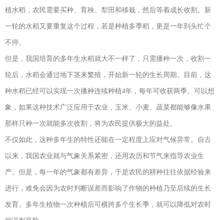
植水稻，农民需要买种、育秧、犁田和移栽，然后等着成长收割。新
一轮的水稻又要重复这个过程，若是种植多季稻，更是一年到头忙个
不停。
但是，我国培育的多年生水稻就大不一样了，只需播种一次，收割一
轮后，水稻会通过地下茎来繁殖，开始新一轮的生长周期。目前，这
种水稻已经可以实现一次播种连续种植4年，每年可收获两季。可以想
象，如果这种技术广泛应用于农业，玉米、小麦、蔬菜都能够像水果
那样只种一次就能多次收割，将为农民提供极大的益处。
不仅如此，这种多年生的特性还能在一定程度上应对气候异常。自古
以来，我国农业就与气象关系紧密，还用农历和节气来指导农业生
产。但是，每一年的气象都有差异，于是农民的耕种往往依据经验来
进行，难免会因为农时判断误差而影响了作物的种植乃至后续的生长
发育。多年生植物一次种植后可横跨多个生长季，就可以降低对农时