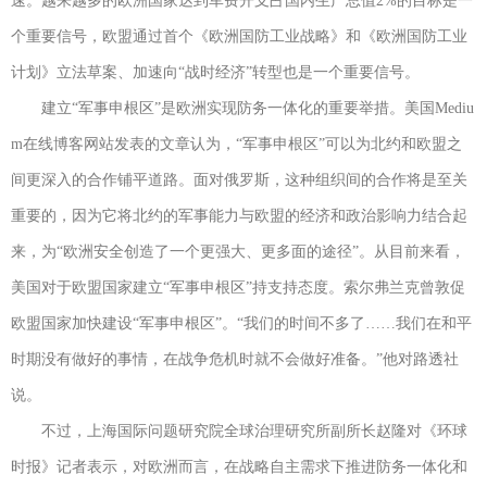
速。越来越多的欧洲国家达到军费开支占国内生产总值2%的目标是一
个重要信号，欧盟通过首个《欧洲国防工业战略》和《欧洲国防工业
计划》立法草案、加速向“战时经济”转型也是一个重要信号。
建立“军事申根区”是欧洲实现防务一体化的重要举措。美国Mediu
m在线博客网站发表的文章认为，“军事申根区”可以为北约和欧盟之
间更深入的合作铺平道路。面对俄罗斯，这种组织间的合作将是至关
重要的，因为它将北约的军事能力与欧盟的经济和政治影响力结合起
来，为“欧洲安全创造了一个更强大、更多面的途径”。从目前来看，
美国对于欧盟国家建立“军事申根区”持支持态度。索尔弗兰克曾敦促
欧盟国家加快建设“军事申根区”。“我们的时间不多了……我们在和平
时期没有做好的事情，在战争危机时就不会做好准备。”他对路透社
说。
不过，上海国际问题研究院全球治理研究所副所长赵隆对《环球
时报》记者表示，对欧洲而言，在战略自主需求下推进防务一体化和