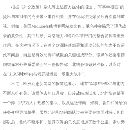
根据《外交政策》杂志等上述西方媒体的报道，“军事申根区”的
提出与2014年的克里米亚事件相关，并在俄乌冲突爆发后再次得到重
视。例如，美国Medium在线博客网站发文称，俄乌冲突揭示了现代战
争的复杂性，其中后勤、网络能力和各种军事部门的整合发挥着重要
作用。在这种情况下，在整个欧洲快速部署和调动部队的能力不仅是
效率问题，而且是有效防御和威慑的关键组成部分。该媒体还援引德
国智库对外关系委员会的一份报告称，北约必须做好准备，以应对
在“未来5到9年内与俄罗斯爆发一场重大战争”。
不过，欧洲动态新闻网的报道也显示，建立“军事申根区”与北约
不断东扩有关。该媒体去年11月称，自冷战结束以来，北约快速部署
一个师（约2万人）规模的部队，以及运送弹药、燃料、备件和补给的
任务变得更加棘手。虽然北约和华约部队过去主要在德国对峙，但自
那以后，北约不断东扩，使其东翼的总长度增加了数千公里。索尔弗