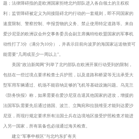
题；法律障碍指的是欧洲国家拒绝北约部队进入各自领土的主权权
利；监管障碍被定义为间接阻碍北约行动的一套规则，即不同国家的
速度限制、警察控制、申报货物的义务、禁止使用特定道路等。来自
爱沙尼亚的欧洲议会外交事务委员会副主席佩特给欧盟国家的军事机
动性打了3分（满分为10分），并表示目前向波罗的海国家运送物资可
能需要“几周或至少一周以上”。
美国“政治新闻网”列举了北约部队在欧洲开展行动受到的限制，
包括在一些过境点要求检查士兵护照，以及道路和桥梁等无法承受大
型军用车辆通过、机场不能容纳足够的飞机等基础设施问题。乌克兰
《防务快报》称，如果需要在爱沙尼亚击退其他国家的进攻，增援的
法国军队需要先后通过德国、波兰、立陶宛和拉脱维亚才能到达爱沙
尼亚，而现行规定要求所有法国士兵在边境地区接受护照检查才能进
入另一国家，所有装备也必须通过海关检查。
建立“军事申根区”与北约东扩有关