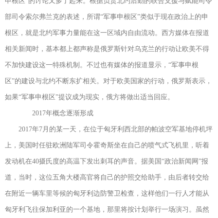
申根区”的讨论又多了起来。根据负责北约后勤的联合支援与赋能司令
部司令索尔弗兰克的表述，所谓“军事申根区”类似于现在政治上的申
根区，就是北约军事力量能在这一区域内自由流动。西方媒体在报道
相关新闻时，基本都上都声称是俄罗斯针对乌克兰的行动让欧美不得
不加快建设这一特殊机制。不过也有媒体的报道显示，“军事申根
区”的建设与北约不断东扩相关。对于欧美国家的行动，俄罗斯表示，
如果“军事申根区”提议成为现实，俄方将做出适当回应。
2017年概念逐渐形成
2017年7月的某一天，在位于匈牙利西北部的帕波空军基地停机坪
上，美国时任驻欧洲陆军司令霍奇斯坐在自己的喷气式飞机里，听着
发动机在40摄氏度的高温下发出刺耳的声音。据美国“政治新闻网”报
道，当时，这位五角大楼高官将自己的护照交给助手，由后者转交给
在附近一辆车里等候的匈牙利边防警卫检查，这样他们一行人才能从
匈牙利飞往保加利亚的一个基地，那里将按计划举行一场演习。虽然