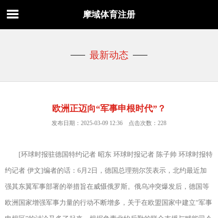
摩域体育注册
最新动态
欧洲正迈向“军事申根时代”？
发布日期：2025-03-09 12:36 点击次数：228
[环球时报驻德国特约记者 昭东 环球时报记者 陈子帅 环球时报特
约记者 伊文]编者的话：6月2日，德国总理朔尔茨表示，北约最近加
强其东翼军事部署的举措旨在威慑俄罗斯。俄乌冲突爆发后，德国等
欧洲国家增强军事力量的行动不断增多，关于在欧盟国家中建立“军事