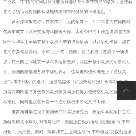
兰克说：“广阔的空间以及并非所有部队都部署在前沿的事实，意味着
北约必须迅速将部队从基地转移到东部侧翼的正确地点。”
多家媒体报道称，在索尔弗兰克的领导下，2021年北约在德国乌
尔姆市成立了联合支援与赋能司令部。该司令部的工作是协调北约国
家部队和军用车辆在整个欧洲大陆的快速移动，以及后勤准备，如在
北约东翼储存弹药。今年1月下旬，德国、荷兰和波兰签署了一项协
议，在三国之间建立一条军事运输走廊，以提升整个欧洲的军事机动
性。德国国防部国务秘书穆勒表示，这条走廊使欧洲走上了通往真
正“军事申根区”的道路。据波黑媒体《萨拉热窝时报》今年3月报道，
负责协调欧盟防务合作的欧洲防务局正在努力使陆空机动的官方程序
标准化，同时也正在开发一个通用模板来简化文书工作。
俄罗斯科学院拉丁美洲研究所高级研究员、政治科学院项目主任
斯特潘诺夫今年3月对俄塔社称，美国正在极力推动北极国家“军事申
根化”，为丹麦、挪威、瑞典和芬兰之间达成“军事申根区”协议创造条