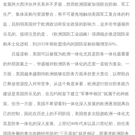
发展跨大西洋伙伴关系并不矛盾，然而欧洲国家加强联合防御、军工
生产、集体采购与资源整合，将不可避免地触动美国军工复合体的利
益，且削弱美国对于欧洲政治和安全政策的影响力，这并非华盛顿所
乐见的。值得注意的是，《欧洲国防工业战略》强调稳步推进国防采
购本土化进程，到2035年将欧盟境内的国防采购份额增至60%。
吕蕴谋称，美国可以被视为欧洲一体化尤其是防务一体化最重要
的外部因素之一，华盛顿对欧洲防务一体化的态度一直较为复杂。一
方面，美国越来越期待欧洲能够在防务方面承担更大责任，以帮助自
己释放资源投入对华竞争。从这个角度来看，欧洲进行部分防务能力
建设是美国所乐见的，在北约框架下建立“军事申根区”就属于此种政
策。但另一方面，美国不希望看到一体化深入发展的欧洲逐渐脱离自
己的控制，因此在历史上的不同阶段，美国曾多次阻挠欧洲一体化尤
其是防务一体化的深入发展。上世纪90年代末以及21世纪初，担任美
国国务卿的奥尔布赖特所提的“三不原则”就是例证，即要求欧洲防务