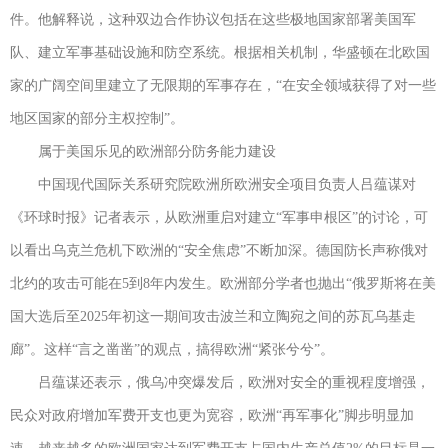
件。他解释说，这种双边合作协议包括在这些极地国家部署美国军
队、建立军事基础设施和防空系统。根据相关机制，华盛顿在北欧国
家的广阔空间里建立了无限期的军事存在，“在安全领域获得了对一些
地区国家的部分主权控制”。
属于美国乐见的欧洲部分防务能力建设
中国现代国际关系研究院欧洲所欧洲安全项目负责人吕蕴谋对
《环球时报》记者表示，从欧洲重启对建立“军事申根区”的讨论，可
以看出乌克兰危机下欧洲的“安全焦虑”不断加深。德国防长声称俄对
北约的攻击可能在5到8年内发生。欧洲部分学者也抛出“俄罗斯将在美
国大选后至2025年初这一期间攻击波兰和立陶宛之间的苏瓦乌基走
廊”。这样“言之凿凿”的观点，搞得欧洲“紧张兮兮”。
吕蕴谋还表示，俄乌冲突爆发后，欧洲对安全的重视程度增强，
民众对政府增加军费开支也更为宽容，欧洲“再军事化”脚步明显加