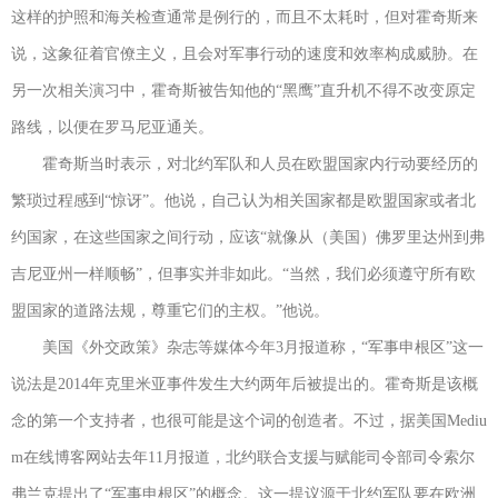
这样的护照和海关检查通常是例行的，而且不太耗时，但对霍奇斯来
说，这象征着官僚主义，且会对军事行动的速度和效率构成威胁。在
另一次相关演习中，霍奇斯被告知他的“黑鹰”直升机不得不改变原定
路线，以便在罗马尼亚通关。
霍奇斯当时表示，对北约军队和人员在欧盟国家内行动要经历的
繁琐过程感到“惊讶”。他说，自己认为相关国家都是欧盟国家或者北
约国家，在这些国家之间行动，应该“就像从（美国）佛罗里达州到弗
吉尼亚州一样顺畅”，但事实并非如此。“当然，我们必须遵守所有欧
盟国家的道路法规，尊重它们的主权。”他说。
美国《外交政策》杂志等媒体今年3月报道称，“军事申根区”这一
说法是2014年克里米亚事件发生大约两年后被提出的。霍奇斯是该概
念的第一个支持者，也很可能是这个词的创造者。不过，据美国Mediu
m在线博客网站去年11月报道，北约联合支援与赋能司令部司令索尔
弗兰克提出了“军事申根区”的概念。这一提议源于北约军队要在欧洲