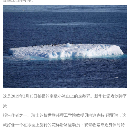
致地球自转变慢。
这是2019年2月15日拍摄的南极小冰山上的企鹅群。新华社记者刘诗平
摄
报告作者之一、瑞士苏黎世联邦理工学院教授贝内迪克特·绍亚说，这
就好像一个在冰面上旋转的花样滑冰运动员：双臂收紧靠近身体时转