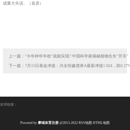
成重大失误。（袁原）
上一篇：
“今年种年年收”或能实现? 中国科学家揭秘植物生长“开关”
下一篇：
7月15日基金净值：兴全恒鑫债券A最新净值1.024，跌0.27
友情链接：
Powered by
摩域体育注册
@2013-2022
RSS地图
HTML地图