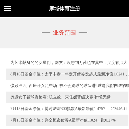
摩域体育注册
业务范围
为艺术献身的的女星们，网友：没想到万茜也在其中，尺度有点大
8月16日基金净值：太平丰泰一年定开债券发起式最新净值1.0241，跌
2024-08-23
惨败巴西, 西班牙女足中场: 被不会踢球的球队进4球是我们自己的
2024-08-22
奥运女子铅球资格赛: 巩立姣、宋佳媛晋级决赛 孙悦无缘
2024-08-11
7月15日基金净值：博时沪深300指数A最新净值1.4757
2024-08-11
7月15日基金净值：兴全恒鑫债券A最新净值1.024，跌0.27%
2024-07-29