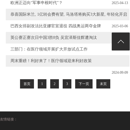
欧洲正迈向“军事申根时代”？
2025-04-13
恭喜国际米兰, 1亿转会费有望, 马洛塔将购买3大新星, 年轻化开启
2025-03-09
巴西女排副攻法比亚娜官宣退役 四战奥运两夺金牌
2025-03-06
英公赛正赛次日中国3胜8负 吴宜泽斯佳辉遭淘汰
2024-10-14
三部门：在医疗领域开展扩大开放试点工作
2024-10-14
周末重磅！利好来了！医疗领域迎来利好政策
2024-09-09
2024-09-09
首页
1
2
3
下一页
末页
友情链接：