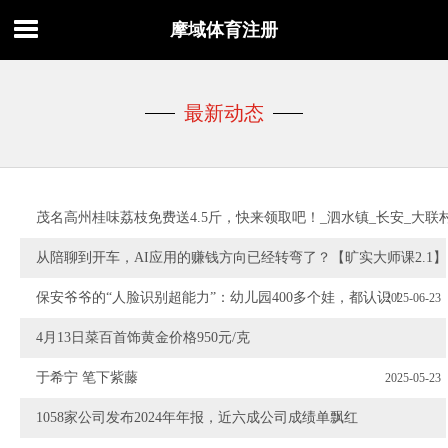
摩域体育注册
最新动态
茂名高州桂味荔枝免费送4.5斤，快来领取吧！_泗水镇_长安_大联
从陪聊到开车，AI应用的赚钱方向已经转弯了？【旷实大师课2.1】
2025-06-26
保安爷爷的“人脸识别超能力”：幼儿园400多个娃，都认识！
2025-06-23
4月13日菜百首饰黄金价格950元/克
2025-05-25
于希宁 笔下紫藤
2025-05-23
1058家公司发布2024年年报，近六成公司成绩单飘红
2025-05-19